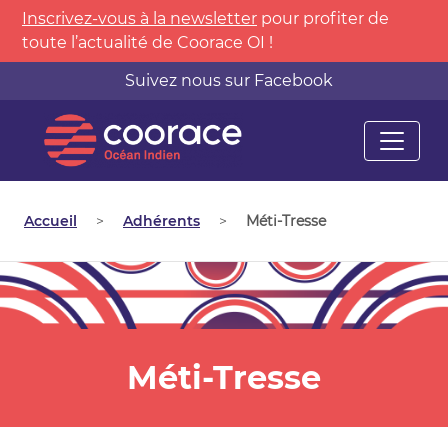
Inscrivez-vous à la newsletter
pour profiter de
toute l’actualité de Coorace OI !
Suivez nous sur Facebook
Accueil
>
Adhérents
>
Méti-Tresse
Méti-Tresse