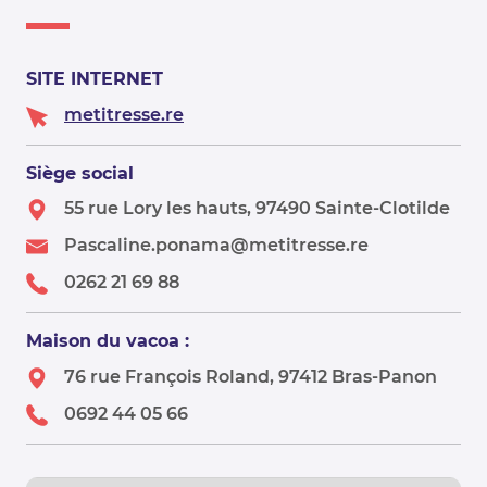
SITE INTERNET
metitresse.re
Siège social
55 rue Lory les hauts, 97490 Sainte-Clotilde
Pascaline.ponama@metitresse.re
0262 21 69 88
Maison du vacoa :
76 rue François Roland, 97412 Bras-Panon
0692 44 05 66