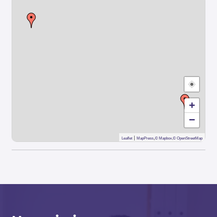
+
−
|
,
Leaflet
MapPress
© Mapbox
,
© OpenStreetMap