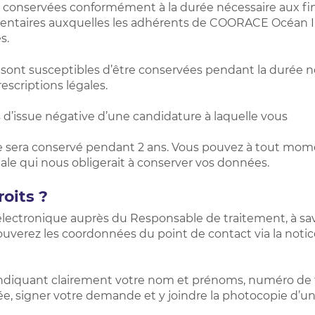
conservées conformément à la durée nécessaire aux final
mentaires auxquelles les adhérents de COORACE Océan In
s.
 sont susceptibles d’être conservées pendant la durée né
scriptions légales.
s d’issue négative d’une candidature à laquelle vous
re sera conservé pendant 2 ans. Vous pouvez à tout mom
gale qui nous obligerait à conserver vos données.
oits ?
 électronique auprès du Responsable de traitement, à sa
rouverez les coordonnées du point de contact via la not
 indiquant clairement votre nom et prénoms, numéro de t
e, signer votre demande et y joindre la photocopie d’un t