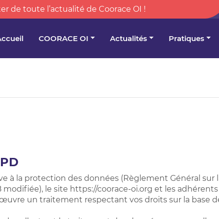
er de toute l’actualité de Coorace OI !
Accueil
COORACE OI
Actualités
Pratiques
GPD
ve à la protection des données (Règlement Général sur 
78 modifiée), le site https://coorace-oi.org et les adhéren
œuvre un traitement respectant vos droits sur la base 