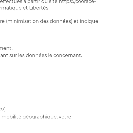
fectués à partir du site https://coorace-
rmatique et Libertés.
ire (minimisation des données) et indique
ement.
rtant sur les données le concernant.
CV)
e mobilité géographique, votre