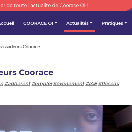
er de toute l’actualité de Coorace OI !
Accueil
COORACE OI
Actualités
Pratiques
bassadeurs Coorace
eurs Coorace
on
#adhérent
#emploi
#événement
#IAE
#Réseau