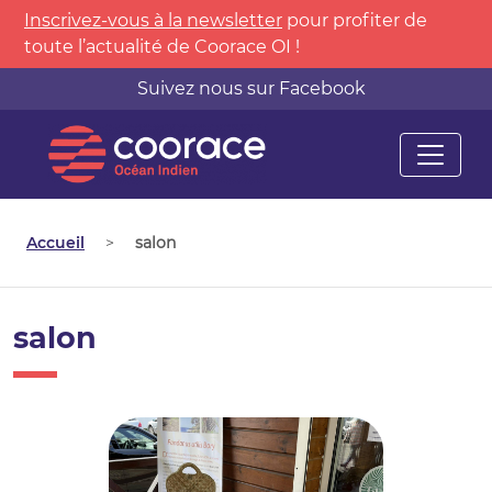
Inscrivez-vous à la newsletter
pour profiter de
toute l’actualité de Coorace OI !
Suivez nous sur Facebook
Accueil
>
salon
salon